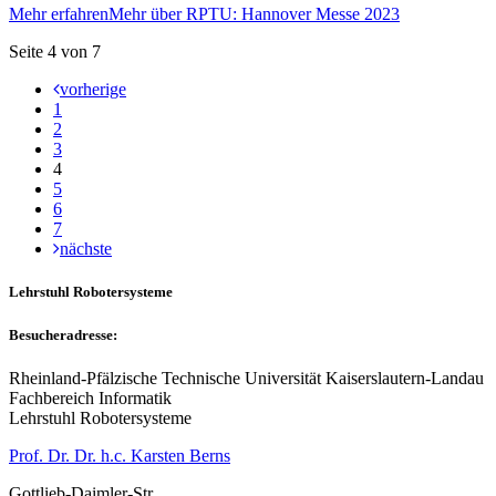
Mehr erfahren
Mehr über RPTU: Hannover Messe 2023
Seite 4 von 7
vorherige
1
2
3
4
5
6
7
nächste
Lehrstuhl Robotersysteme
Besucheradresse:
Rheinland-Pfälzische Technische Universität Kaiserslautern-Landau
Fachbereich Informatik
Lehrstuhl Robotersysteme
Prof. Dr. Dr. h.c. Karsten Berns
Gottlieb-Daimler-Str.