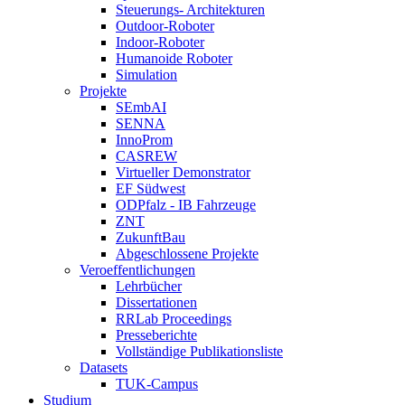
Steuerungs- Architekturen
Outdoor-Roboter
Indoor-Roboter
Humanoide Roboter
Simulation
Projekte
SEmbAI
SENNA
InnoProm
CASREW
Virtueller Demonstrator
EF Südwest
ODPfalz - IB Fahrzeuge
ZNT
ZukunftBau
Abgeschlossene Projekte
Veroeffentlichungen
Lehrbücher
Dissertationen
RRLab Proceedings
Presseberichte
Vollständige Publikationsliste
Datasets
TUK-Campus
Studium