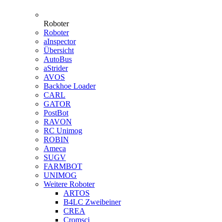
Roboter
Roboter
aInspector
Übersicht
AutoBus
aStrider
AVOS
Backhoe Loader
CARL
GATOR
PostBot
RAVON
RC Unimog
ROBIN
Ameca
SUGV
FARMBOT
UNIMOG
Weitere Roboter
ARTOS
B4LC Zweibeiner
CREA
Cromsci