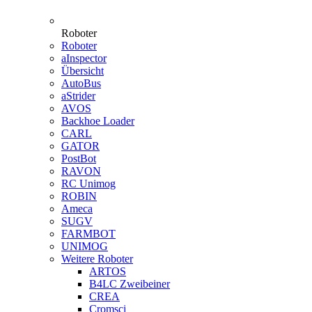
Roboter
Roboter
aInspector
Übersicht
AutoBus
aStrider
AVOS
Backhoe Loader
CARL
GATOR
PostBot
RAVON
RC Unimog
ROBIN
Ameca
SUGV
FARMBOT
UNIMOG
Weitere Roboter
ARTOS
B4LC Zweibeiner
CREA
Cromsci