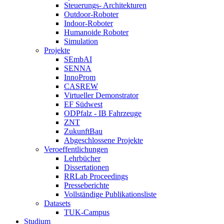
Steuerungs- Architekturen
Outdoor-Roboter
Indoor-Roboter
Humanoide Roboter
Simulation
Projekte
SEmbAI
SENNA
InnoProm
CASREW
Virtueller Demonstrator
EF Südwest
ODPfalz - IB Fahrzeuge
ZNT
ZukunftBau
Abgeschlossene Projekte
Veroeffentlichungen
Lehrbücher
Dissertationen
RRLab Proceedings
Presseberichte
Vollständige Publikationsliste
Datasets
TUK-Campus
Studium