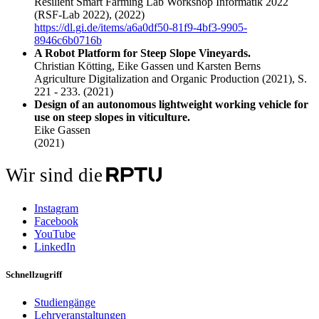
Resilient Smart Farming Lab Workshop Informatik 2022
(RSF-Lab 2022),
(2022)
https://dl.gi.de/items/a6a0df50-81f9-4bf3-9905-
8946c6b0716b
A Robot Platform for Steep Slope Vineyards.
Christian Kötting, Eike Gassen und Karsten Berns
Agriculture Digitalization and Organic Production (2021), S.
221 - 233.
(2021)
Design of an autonomous lightweight working vehicle for
use on steep slopes in viticulture.
Eike Gassen
(2021)
Wir sind die
Instagram
Facebook
YouTube
LinkedIn
Schnellzugriff
Studiengänge
Lehrveranstaltungen