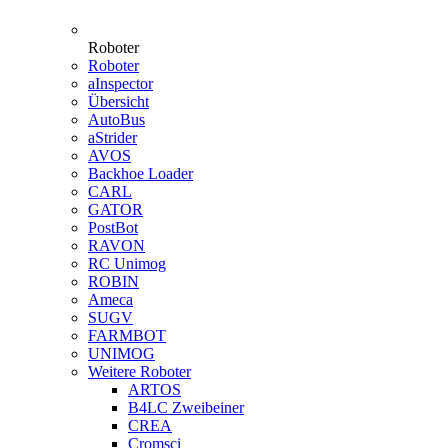
Roboter
Roboter
aInspector
Übersicht
AutoBus
aStrider
AVOS
Backhoe Loader
CARL
GATOR
PostBot
RAVON
RC Unimog
ROBIN
Ameca
SUGV
FARMBOT
UNIMOG
Weitere Roboter
ARTOS
B4LC Zweibeiner
CREA
Cromsci