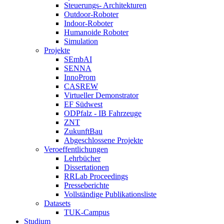
Steuerungs- Architekturen
Outdoor-Roboter
Indoor-Roboter
Humanoide Roboter
Simulation
Projekte
SEmbAI
SENNA
InnoProm
CASREW
Virtueller Demonstrator
EF Südwest
ODPfalz - IB Fahrzeuge
ZNT
ZukunftBau
Abgeschlossene Projekte
Veroeffentlichungen
Lehrbücher
Dissertationen
RRLab Proceedings
Presseberichte
Vollständige Publikationsliste
Datasets
TUK-Campus
Studium