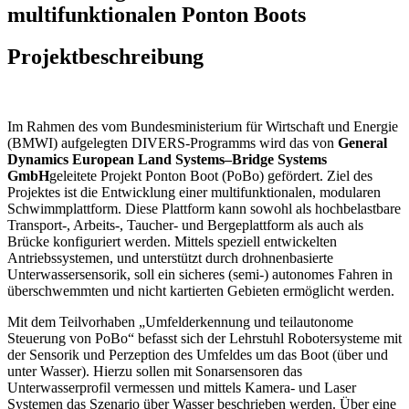
multifunktionalen Ponton Boots
Projektbeschreibung
Im Rahmen des vom Bundesministerium für Wirtschaft und Energie
(BMWI) aufgelegten DIVERS-Programms wird das von
General
Dynamics European Land Systems–Bridge Systems
GmbH
geleitete Projekt Ponton Boot (PoBo) gefördert. Ziel des
Projektes ist die Entwicklung einer multifunktionalen, modularen
Schwimmplattform. Diese Plattform kann sowohl als hochbelastbare
Transport-, Arbeits-, Taucher- und Bergeplattform als auch als
Brücke konfiguriert werden. Mittels speziell entwickelten
Antriebssystemen, und unterstützt durch drohnenbasierte
Unterwassersensorik, soll ein sicheres (semi-) autonomes Fahren in
überschwemmten und nicht kartierten Gebieten ermöglicht werden.
Mit dem Teilvorhaben „Umfelderkennung und teilautonome
Steuerung von PoBo“ befasst sich der Lehrstuhl Robotersysteme mit
der Sensorik und Perzeption des Umfeldes um das Boot (über und
unter Wasser). Hierzu sollen mit Sonarsensoren das
Unterwasserprofil vermessen und mittels Kamera- und Laser
Systemen das Szenario über Wasser beschrieben werden. Über eine