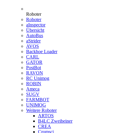
Roboter
Roboter
aInspector
Übersicht
AutoBus
aStrider
AVOS
Backhoe Loader
CARL
GATOR
PostBot
RAVON
RC Unimog
ROBIN
Ameca
SUGV
FARMBOT
UNIMOG
Weitere Roboter
ARTOS
B4LC Zweibeiner
CREA
Cromsci