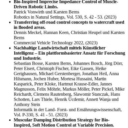
Bio-Inspired Imprecise Impedance Control of Muscle-
Driven Robotic Limbs.
Patrick Vonwirth und Karsten Berns
Robotics in Natural Settings, Vol. 530, S. 42 - 53.
(2023)
Transferring off-road control concepts to watercraft used
in flooded areas.
Dennis Meckel, Hannan Keen, Christian Heupel und Karsten
Berns
Commercial Vehicle Technology 2022,
(2023)
Nachhaltige Landwirtschaft mittels Künstlicher
Intelligenz – Ein plattformbasierter Ansatz für Forschung
und Industrie.
Sebastian Bosse, Karsten Berns, Johannes Bosch, Jörg Dörr,
Peter Eisert, Christoph Fischer, Eike Gassen, Heike
Gerighausen, Michael Gerstenberger, Jonathan Heil, Anna
Hilsmann, Jochen Huber, Mortesa Hussaini, Martin
Kasparick, Peter Kloke, Hartmut Krause-Edler, Jannes
Magnusson, Felix Möhrle, Markus Möller, Peter Pickel, Mike
Reichardt, Clemens Rautenberg, Slawomir Stanczak, Hans
Schotten, Lars Thiele, Henrik Ücdemir, Annett Wanja und
Anthony Stein
Informatik in der Land- Forst- und Ernährungswissenschaft,
Vol. P-330, S. 41 - 51.
(2023)
Muscular Damping Distribution Strategy for Bio-
Inspired, Soft Motion Control at Variable Precision.