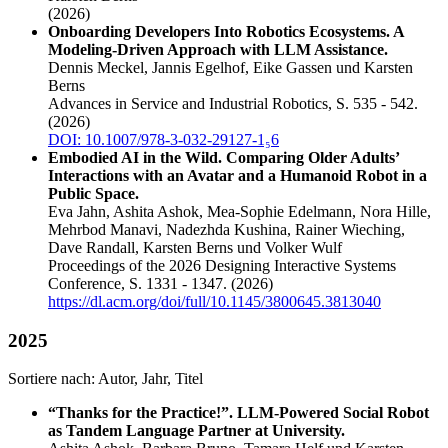
(2026)
Onboarding Developers Into Robotics Ecosystems. A
Modeling-Driven Approach with LLM Assistance.
Dennis Meckel, Jannis Egelhof, Eike Gassen und Karsten
Berns
Advances in Service and Industrial Robotics, S. 535 - 542.
(2026)
DOI: 10.1007/978-3-032-29127-1₅6
Embodied AI in the Wild. Comparing Older Adults’
Interactions with an Avatar and a Humanoid Robot in a
Public Space.
Eva Jahn, Ashita Ashok, Mea-Sophie Edelmann, Nora Hille,
Mehrbod Manavi, Nadezhda Kushina, Rainer Wieching,
Dave Randall, Karsten Berns und Volker Wulf
Proceedings of the 2026 Designing Interactive Systems
Conference, S. 1331 - 1347.
(2026)
https://dl.acm.org/doi/full/10.1145/3800645.3813040
2025
Sortiere nach:
Autor
,
Jahr
,
Titel
“Thanks for the Practice!”. LLM-Powered Social Robot
as Tandem Language Partner at University.