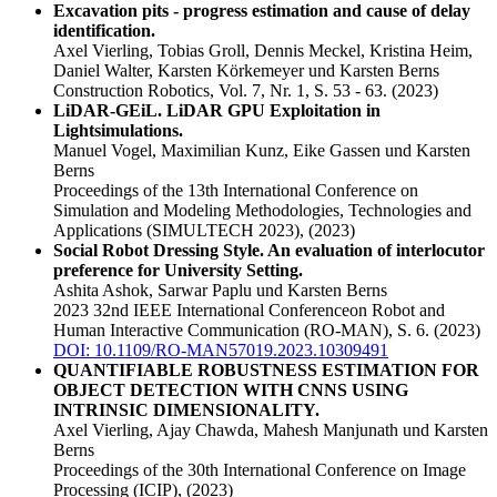
Excavation pits - progress estimation and cause of delay
identification.
Axel Vierling, Tobias Groll, Dennis Meckel, Kristina Heim,
Daniel Walter, Karsten Körkemeyer und Karsten Berns
Construction Robotics, Vol. 7, Nr. 1, S. 53 - 63.
(2023)
LiDAR-GEiL. LiDAR GPU Exploitation in
Lightsimulations.
Manuel Vogel, Maximilian Kunz, Eike Gassen und Karsten
Berns
Proceedings of the 13th International Conference on
Simulation and Modeling Methodologies, Technologies and
Applications (SIMULTECH 2023),
(2023)
Social Robot Dressing Style. An evaluation of interlocutor
preference for University Setting.
Ashita Ashok, Sarwar Paplu und Karsten Berns
2023 32nd IEEE International Conferenceon Robot and
Human Interactive Communication (RO-MAN), S. 6.
(2023)
DOI: 10.1109/RO-MAN57019.2023.10309491
QUANTIFIABLE ROBUSTNESS ESTIMATION FOR
OBJECT DETECTION WITH CNNS USING
INTRINSIC DIMENSIONALITY.
Axel Vierling, Ajay Chawda, Mahesh Manjunath und Karsten
Berns
Proceedings of the 30th International Conference on Image
Processing (ICIP),
(2023)