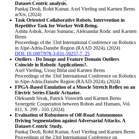
Dataset-Centric analysis.
Pankaj Deoli, Rohit Kumar, Axel Vierling und Karsten Berns
arXiv,
(2024)
Task Oriented Collaborative Robots. Intervention in
Repetitive Task for Worker Well-Being.
Ashita Ashok, Jovan Sumarac, Aleksandar Rodic und Karsten
Berns
Proceedings of the 33rd International Conference on Robotics
in Alpe-Adria-Danube Region (RAAD 2024),
(2024)
DOI: 10.1007/978-3-031-59257-7_25
Outliers - Do Image and Feature Domain Outliers
Coincide in Robotic Applications?.
Axel Vierling, Urooj Iltifat und Karsten Berns
Proceedings of the 33rd International Conference on Robotics
in Alpe-Adria-Danube Region (RAAD 2024),
(2024)
FPGA-Based Emulation of a Muscle Stretch Reﬂex on an
Electric Series Elastic Actuator.
Oleksandr Sivak, Patrick Vonwirth und Karsten Berns
Synergetic Cooperation between Robots and Humans, Vol.
811, S. 299 - 310.
(2024)
Evaluation of Robustness of Off-Road Autonomous
Driving Segmentation against Adversarial Attacks. A
Dataset-Centric Study.
Pankaj Deoli, Rohit Kumar, Axel Vierling und Karsten Berns
Proceedings of the 23rd International Conference on