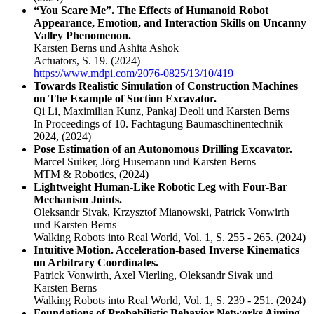
“You Scare Me”. The Effects of Humanoid Robot
Appearance, Emotion, and Interaction Skills on Uncanny
Valley Phenomenon.
Karsten Berns und Ashita Ashok
Actuators, S. 19.
(2024)
https://www.mdpi.com/2076-0825/13/10/419
Towards Realistic Simulation of Construction Machines
on The Example of Suction Excavator.
Qi Li, Maximilian Kunz, Pankaj Deoli und Karsten Berns
In Proceedings of 10. Fachtagung Baumaschinentechnik
2024,
(2024)
Pose Estimation of an Autonomous Drilling Excavator.
Marcel Suiker, Jörg Husemann und Karsten Berns
MTM & Robotics,
(2024)
Lightweight Human-Like Robotic Leg with Four-Bar
Mechanism Joints.
Oleksandr Sivak, Krzysztof Mianowski, Patrick Vonwirth
und Karsten Berns
Walking Robots into Real World, Vol. 1, S. 255 - 265.
(2024)
Intuitive Motion. Acceleration-based Inverse Kinematics
on Arbitrary Coordinates.
Patrick Vonwirth, Axel Vierling, Oleksandr Sivak und
Karsten Berns
Walking Robots into Real World, Vol. 1, S. 239 - 251.
(2024)
Foundations of Probabilistic Behavior Networks Aiming