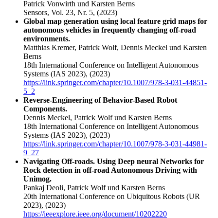
Patrick Vonwirth und Karsten Berns
Sensors, Vol. 23, Nr. 5,
(2023)
Global map generation using local feature grid maps for
autonomous vehicles in frequently changing off-road
environments.
Matthias Kremer, Patrick Wolf, Dennis Meckel und Karsten
Berns
18th International Conference on Intelligent Autonomous
Systems (IAS 2023),
(2023)
https://link.springer.com/chapter/10.1007/978-3-031-44851-
5_2
Reverse-Engineering of Behavior-Based Robot
Components.
Dennis Meckel, Patrick Wolf und Karsten Berns
18th International Conference on Intelligent Autonomous
Systems (IAS 2023),
(2023)
https://link.springer.com/chapter/10.1007/978-3-031-44981-
9_27
Navigating Off-roads. Using Deep neural Networks for
Rock detection in off-road Autonomous Driving with
Unimog.
Pankaj Deoli, Patrick Wolf und Karsten Berns
20th International Conference on Ubiquitous Robots (UR
2023),
(2023)
https://ieeexplore.ieee.org/document/10202220