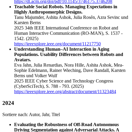
https://dl.acm.org/doi/pdf/10.1145/3746175.3746208
Teachable Social Robots. Managing Expectations in
Highly Anthropomorphic Designs.
Tanu Majumder, Ashita Ashok, Julia Rosén, Azra Sevinc und
Karsten Berns
2025 34th IEEE International Conference on Robot and
Human Interactive Communication (RO-MAN), S. 1537 -
1542.
(2025)
https://ieeexplore.ieee.org/document/11217750
Understanding Human–AI Interaction in Aging
Populations. Usability Differences between Robots and
Avatars.
Eva Jahn, Julia Renardias, Nora Hille, Ashita Ashok, Mea-
Sophie Edelmann, Rainer Wieching, Dave Randall, Karsten
Berns und Volker Wulf
2025 IEEE Cyber Science and Technology Congress
(CyberSciTech), S. 788 - 793.
(2025)
https://ieeexplore.ieee.org/abstract/document/11323484
2024
Sortiere nach:
Autor
,
Jahr
,
Titel
Evaluating the Robustness of Off-Road Autonomous
Driving Segmentation against Adversarial Attacks. A