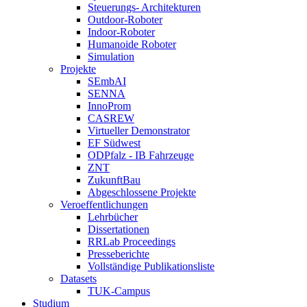
Steuerungs- Architekturen
Outdoor-Roboter
Indoor-Roboter
Humanoide Roboter
Simulation
Projekte
SEmbAI
SENNA
InnoProm
CASREW
Virtueller Demonstrator
EF Südwest
ODPfalz - IB Fahrzeuge
ZNT
ZukunftBau
Abgeschlossene Projekte
Veroeffentlichungen
Lehrbücher
Dissertationen
RRLab Proceedings
Presseberichte
Vollständige Publikationsliste
Datasets
TUK-Campus
Studium