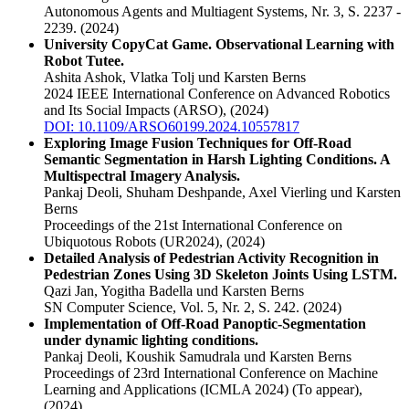
Autonomous Agents and Multiagent Systems, Nr. 3, S. 2237 -
2239.
(2024)
University CopyCat Game. Observational Learning with
Robot Tutee.
Ashita Ashok, Vlatka Tolj und Karsten Berns
2024 IEEE International Conference on Advanced Robotics
and Its Social Impacts (ARSO),
(2024)
DOI: 10.1109/ARSO60199.2024.10557817
Exploring Image Fusion Techniques for Off-Road
Semantic Segmentation in Harsh Lighting Conditions. A
Multispectral Imagery Analysis.
Pankaj Deoli, Shuham Deshpande, Axel Vierling und Karsten
Berns
Proceedings of the 21st International Conference on
Ubiquotous Robots (UR2024),
(2024)
Detailed Analysis of Pedestrian Activity Recognition in
Pedestrian Zones Using 3D Skeleton Joints Using LSTM.
Qazi Jan, Yogitha Badella und Karsten Berns
SN Computer Science, Vol. 5, Nr. 2, S. 242.
(2024)
Implementation of Off-Road Panoptic-Segmentation
under dynamic lighting conditions.
Pankaj Deoli, Koushik Samudrala und Karsten Berns
Proceedings of 23rd International Conference on Machine
Learning and Applications (ICMLA 2024) (To appear),
(2024)