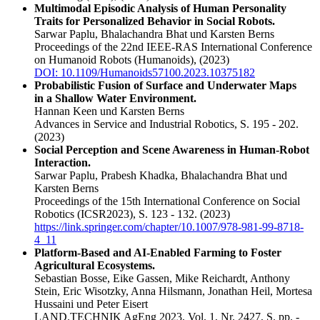
Multimodal Episodic Analysis of Human Personality
Traits for Personalized Behavior in Social Robots.
Sarwar Paplu, Bhalachandra Bhat und Karsten Berns
Proceedings of the 22nd IEEE-RAS International Conference
on Humanoid Robots (Humanoids),
(2023)
DOI: 10.1109/Humanoids57100.2023.10375182
Probabilistic Fusion of Surface and Underwater Maps
in a Shallow Water Environment.
Hannan Keen und Karsten Berns
Advances in Service and Industrial Robotics, S. 195 - 202.
(2023)
Social Perception and Scene Awareness in Human-Robot
Interaction.
Sarwar Paplu, Prabesh Khadka, Bhalachandra Bhat und
Karsten Berns
Proceedings of the 15th International Conference on Social
Robotics (ICSR2023), S. 123 - 132.
(2023)
https://link.springer.com/chapter/10.1007/978-981-99-8718-
4_11
Platform-Based and AI-Enabled Farming to Foster
Agricultural Ecosystems.
Sebastian Bosse, Eike Gassen, Mike Reichardt, Anthony
Stein, Eric Wisotzky, Anna Hilsmann, Jonathan Heil, Mortesa
Hussaini und Peter Eisert
LAND.TECHNIK AgEng 2023, Vol. 1, Nr. 2427, S. pp. -