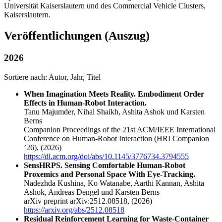
Universität Kaiserslautern und des Commercial Vehicle Clusters,
Kaiserslautern.
Veröffentlichungen (Auszug)
2026
Sortiere nach:
Autor
,
Jahr
,
Titel
When Imagination Meets Reality. Embodiment Order
Effects in Human-Robot Interaction.
Tanu Majumder, Nihal Shaikh, Ashita Ashok und Karsten
Berns
Companion Proceedings of the 21st ACM/IEEE International
Conference on Human-Robot Interaction (HRI Companion
’26),
(2026)
https://dl.acm.org/doi/abs/10.1145/3776734.3794555
SensHRPS. Sensing Comfortable Human-Robot
Proxemics and Personal Space With Eye-Tracking.
Nadezhda Kushina, Ko Watanabe, Aarthi Kannan, Ashita
Ashok, Andreas Dengel und Karsten Berns
arXiv preprint arXiv:2512.08518,
(2026)
https://arxiv.org/abs/2512.08518
Residual Reinforcement Learning for Waste-Container