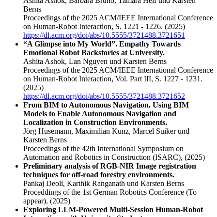
Ashita Ashok, Barbara Bruno, Tamara Helf und Karsten
Berns
Proceedings of the 2025 ACM/IEEE International Conference
on Human-Robot Interaction, S. 1221 - 1226.
(2025)
https://dl.acm.org/doi/abs/10.5555/3721488.3721651
“A Glimpse into My World”. Empathy Towards
Emotional Robot Backstories at University.
Ashita Ashok, Lan Nguyen und Karsten Berns
Proceedings of the 2025 ACM/IEEE International Conference
on Human-Robot Interaction, Vol. Part III, S. 1227 - 1231.
(2025)
https://dl.acm.org/doi/abs/10.5555/3721488.3721652
From BIM to Autonomous Navigation. Using BIM
Models to Enable Autonomous Navigation and
Localization in Construction Environments.
Jörg Husemann, Maximilian Kunz, Marcel Suiker und
Karsten Berns
Proceedings of the 42th International Symposium on
Automation and Robotics in Construction (ISARC),
(2025)
Preliminary analysis of RGB-NIR Image registration
techniques for off-road forestry environments.
Pankaj Deoli, Karthik Ranganath und Karsten Berns
Proceddings of the 1st German Robotics Conference (To
appear),
(2025)
Exploring LLM-Powered Multi-Session Human-Robot