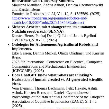
Interactions with University Students.
Mauliana Mauliana, Ashita Ashok, Daniela Czernochowski
und Karsten Berns
Frontiers in Robotics and AI, Vol. 12, S. 1585589.
(2025)
https://www.frontiersin.org/journals/robotics-and-
ai/articles/10.3389/frobt.2025.1585589/abstract
Sicheres Arbeiten mit Anbaugeräten im autonomen
Nutzfahrzeugbereich (SENNA).
Karsten Berns, Pankaj Deoli, Qi Li und Jannis Egelhof
CVC News, S. 8 - 11.
(2025)
Ontologies for Autonomous Agricultural Robots and
Implements.
Eike Gassen, Dennis Meckel, Olaide Oladimeji und Karsten
Berns
2025 5th International Conference on Electrical, Computer,
Communications and Mechatronics Engineering
(ICECCME),
(2025)
Does ChatGPT know what robots are thinking?-
Evaluation of human-created vs. AI-generated scientific
ideas.
Vera Eymann, Thomas Lachmann, Felix Hekele, Ashita
Ashok, Karsten Berns und Daniela Czernochowski
Proceedings of the 36th Annual Conference of the European
Association of Cognitive Ergonomics (EACE), S. 1 - 5.
(2025)