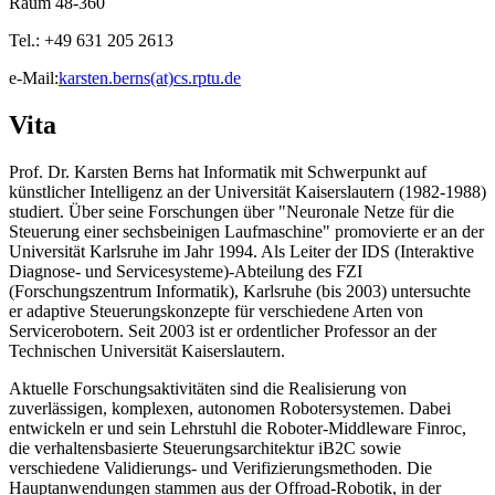
Raum 48-360
Tel.: +49 631 205 2613
e-Mail:
karsten.berns(at)cs.rptu.de
Vita
Prof. Dr. Karsten Berns hat Informatik mit Schwerpunkt auf
künstlicher Intelligenz an der Universität Kaiserslautern (1982-1988)
studiert. Über seine Forschungen über "Neuronale Netze für die
Steuerung einer sechsbeinigen Laufmaschine" promovierte er an der
Universität Karlsruhe im Jahr 1994. Als Leiter der IDS (Interaktive
Diagnose- und Servicesysteme)-Abteilung des FZI
(Forschungszentrum Informatik), Karlsruhe (bis 2003) untersuchte
er adaptive Steuerungskonzepte für verschiedene Arten von
Servicerobotern. Seit 2003 ist er ordentlicher Professor an der
Technischen Universität Kaiserslautern.
Aktuelle Forschungsaktivitäten sind die Realisierung von
zuverlässigen, komplexen, autonomen Robotersystemen. Dabei
entwickeln er und sein Lehrstuhl die Roboter-Middleware Finroc,
die verhaltensbasierte Steuerungsarchitektur iB2C sowie
verschiedene Validierungs- und Verifizierungsmethoden. Die
Hauptanwendungen stammen aus der Offroad-Robotik, in der