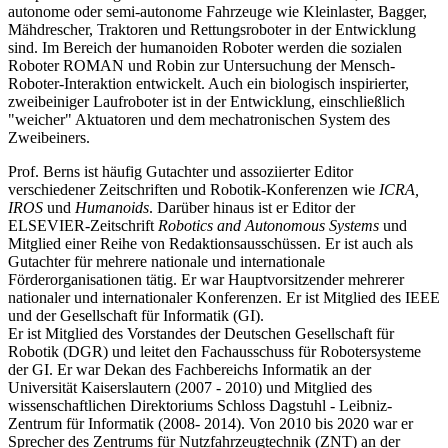
autonome oder semi-autonome Fahrzeuge wie Kleinlaster, Bagger,
Mähdrescher, Traktoren und Rettungsroboter in der Entwicklung
sind. Im Bereich der humanoiden Roboter werden die sozialen
Roboter ROMAN und Robin zur Untersuchung der Mensch-
Roboter-Interaktion entwickelt. Auch ein biologisch inspirierter,
zweibeiniger Laufroboter ist in der Entwicklung, einschließlich
"weicher" Aktuatoren und dem mechatronischen System des
Zweibeiners.
Prof. Berns ist häufig Gutachter und assoziierter Editor
verschiedener Zeitschriften und Robotik-Konferenzen wie
ICRA,
IROS
und
Humanoids
. Darüber hinaus ist er Editor der
ELSEVIER-Zeitschrift
Robotics and Autonomous Systems
und
Mitglied einer Reihe von Redaktionsausschüssen. Er ist auch als
Gutachter für mehrere nationale und internationale
Förderorganisationen tätig. Er war Hauptvorsitzender mehrerer
nationaler und internationaler Konferenzen. Er ist Mitglied des IEEE
und der Gesellschaft für Informatik (GI).
Er ist Mitglied des Vorstandes der Deutschen Gesellschaft für
Robotik (DGR) und leitet den Fachausschuss für Robotersysteme
der GI. Er war Dekan des Fachbereichs Informatik an der
Universität Kaiserslautern (2007 - 2010) und Mitglied des
wissenschaftlichen Direktoriums Schloss Dagstuhl - Leibniz-
Zentrum für Informatik (2008- 2014). Von 2010 bis 2020 war er
Sprecher des Zentrums für Nutzfahrzeugtechnik (ZNT) an der