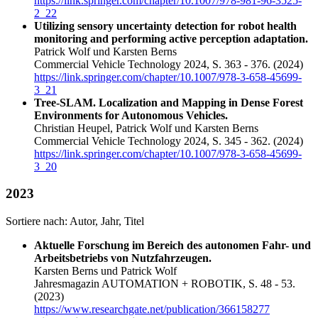
https://link.springer.com/chapter/10.1007/978-981-96-3525-
2_22
Utilizing sensory uncertainty detection for robot health
monitoring and performing active perception adaptation.
Patrick Wolf und Karsten Berns
Commercial Vehicle Technology 2024, S. 363 - 376.
(2024)
https://link.springer.com/chapter/10.1007/978-3-658-45699-
3_21
Tree-SLAM. Localization and Mapping in Dense Forest
Environments for Autonomous Vehicles.
Christian Heupel, Patrick Wolf und Karsten Berns
Commercial Vehicle Technology 2024, S. 345 - 362.
(2024)
https://link.springer.com/chapter/10.1007/978-3-658-45699-
3_20
2023
Sortiere nach:
Autor
,
Jahr
,
Titel
Aktuelle Forschung im Bereich des autonomen Fahr- und
Arbeitsbetriebs von Nutzfahrzeugen.
Karsten Berns und Patrick Wolf
Jahresmagazin AUTOMATION + ROBOTIK, S. 48 - 53.
(2023)
https://www.researchgate.net/publication/366158277