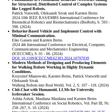
for Structured, Distributed Control of Complex Systems
like Legged Robots.
Patrick Vonwirth, Oleksandr Sivak und Karsten Berns
2024 10th IEEE RAS/EMBS International Conference for
Biomedical Robotics and Biomechatronics (BioRob), S. 593 -
598.
(2024)
Behavior-Based Vehicle and Implement Control with
Minimal Communication.
Eike Gassen und Karsten Berns
2024 4th International Conference on Electrical, Computer,
Communications and Mechatronics Engineering
(ICECCME), S. 01 - 06.
(2024)
DOI: 10.1109/ICECCME62383.2024.10797039
Modern Methods of Designing and Producing Elements
for Walking Robots Working in Highly Dynamic
Conditions.
Krzysztof Mianowski, Karsten Berns, Patrick Vonwirth und
Oleksandr Sivak
Walking Robots into Real World, Vol. 2, S. 107 - 118.
(2024)
Chit-Chat with Humanoid. LLMs for University
Icebreaker Session.
Ashita Ashok, Mauliana Mauliana und Karsten Berns
International Conference on Social Robotics, Vol. Part III, Nr.
258–267, S. 10.
(2024)