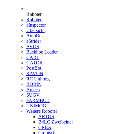
Roboter
Roboter
aInspector
Übersicht
AutoBus
aStrider
AVOS
Backhoe Loader
CARL
GATOR
PostBot
RAVON
RC Unimog
ROBIN
Ameca
SUGV
FARMBOT
UNIMOG
Weitere Roboter
ARTOS
B4LC Zweibeiner
CREA
Cromsci