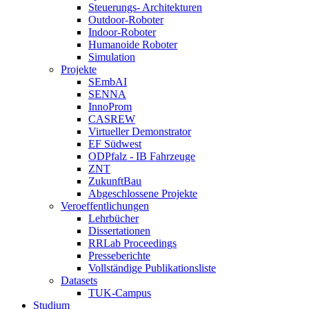
Steuerungs- Architekturen
Outdoor-Roboter
Indoor-Roboter
Humanoide Roboter
Simulation
Projekte
SEmbAI
SENNA
InnoProm
CASREW
Virtueller Demonstrator
EF Südwest
ODPfalz - IB Fahrzeuge
ZNT
ZukunftBau
Abgeschlossene Projekte
Veroeffentlichungen
Lehrbücher
Dissertationen
RRLab Proceedings
Presseberichte
Vollständige Publikationsliste
Datasets
TUK-Campus
Studium