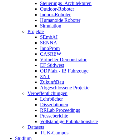
Steuerungs- Architekturen
Outdoor-Roboter
Indoor-Roboter
Humanoide Roboter
Simulation
Projekte
SEmbAI
SENNA
InnoProm
CASREW
Virtueller Demonstrator
EF Südwest
ODPfalz - IB Fahrzeuge
ZNT
ZukunftBau
Abgeschlossene Projekte
Veroeffentlichungen
Lehrbücher
Dissertationen
RRLab Proceedings
Presseberichte
Vollständige Publikationsliste
Datasets
TUK-Campus
Studium