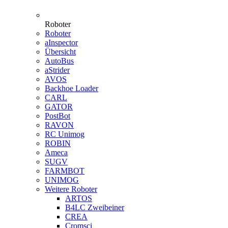
Roboter
Roboter
aInspector
Übersicht
AutoBus
aStrider
AVOS
Backhoe Loader
CARL
GATOR
PostBot
RAVON
RC Unimog
ROBIN
Ameca
SUGV
FARMBOT
UNIMOG
Weitere Roboter
ARTOS
B4LC Zweibeiner
CREA
Cromsci